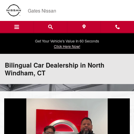
Skip to main content
Gates Nissan
Get Your Vehicle's Value In 60 Seconds
Click Here Now!
Bilingual Car Dealership in North
Windham, CT