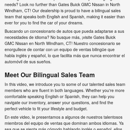
needs? Look no further than Gates Buick GMC Nissan in North
Windham, CT! Our dealership is proud to have a bilingual sales
team that speaks both English and Spanish, making it easier than
ever for you to find the car of your dreams.
Buscando un concesionario de autos que pueda adaptarse a sus
necesidades de idioma? No busque más, ¡visite Gates Buick
GMC Nissan en North Windham, CT! Nuestro concesionario se
enorgullece de contar con un equipo de ventas bilingüe que
habla inglés y español, lo que facilita más que nunca encontrar el
automóvil de sus sueños.
Meet Our Bilingual Sales Team
In this video, we introduce you to some of our talented sales team
members who are fluent in both languages. Whether you're more
comfortable speaking English or Spanish, they can help you
navigate our inventory, answer your questions, and find the
perfect vehicle to fit your lifestyle and budget.
En este video, le presentamos a algunos de nuestros talentosos
miembros del equipo de ventas que dominan ambos idiomas. Ya
sea que se sienta más cómodo hablando inglés o español, ellos